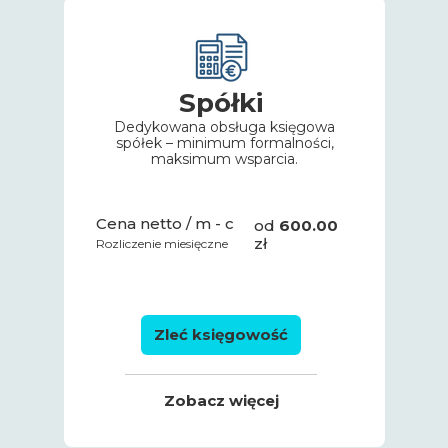
Czy mam dostęp do
dokumentów księgowych
Spółki
online?
Dedykowana obsługa księgowa
spółek – minimum formalności,
Masz więcej pytań dotyczących
maksimum wsparcia.
prowadzenia / założenia
działalności gospodarczej?
Cena netto / m - c
od
600.00
Porozmawiaj z nami
zł
Rozliczenie miesięczne
Zleć księgowość
Zobacz więcej