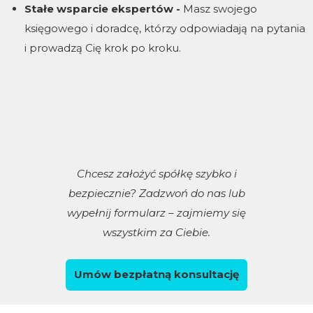
Stałe wsparcie ekspertów -
Masz swojego
księgowego i doradcę, którzy odpowiadają na pytania
i prowadzą Cię krok po kroku.
Chcesz założyć spółkę szybko i
bezpiecznie? Zadzwoń do nas lub
Zgoda na pliki cookie
wypełnij formularz – zajmiemy się
wszystkim za Ciebie.
Cookies to małe pliki danych, które są
Umów bezpłatną konsultację
przechowywane na Twoim urządzeniu podczas
przeglądania stron internetowych. Używamy ich do